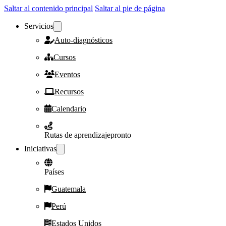
Saltar al contenido principal
Saltar al pie de página
Servicios
Auto-diagnósticos
Cursos
Eventos
Recursos
Calendario
Rutas de aprendizaje
pronto
Iniciativas
Países
Guatemala
Perú
Estados Unidos