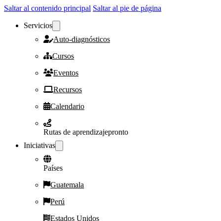
Saltar al contenido principal
Saltar al pie de página
Servicios
Auto-diagnósticos
Cursos
Eventos
Recursos
Calendario
Rutas de aprendizaje
pronto
Iniciativas
Países
Guatemala
Perú
Estados Unidos