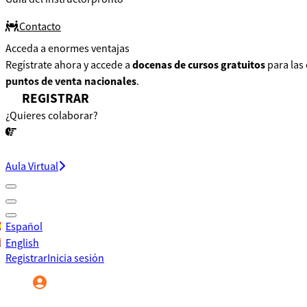
Contacto
Acceda a enormes ventajas
Regístrate ahora y accede a
docenas de cursos gratuitos
para las
puntos de venta nacionales
.
REGISTRAR
¿Quieres colaborar?
¡CONVERSEMOS!
Aula Virtual
Español
English
Registrar
Inicia sesión