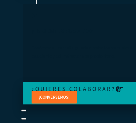
¿TE SIENTES PERDIDO?
Conéctese a una visita guiada o revise los manuales del
estudiante y del instructor a su propio ritmo.
¿QUIERES COLABORAR?
¡CONVERSEMOS!