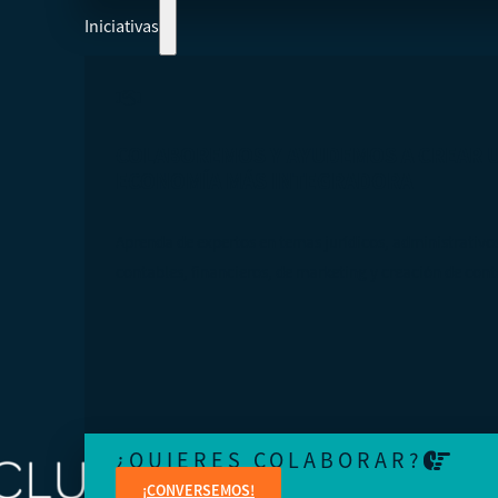
Iniciativas
COLABOREMOS Y AYUDEMOS A CREAR 
ECONOMÍA MÁS INTEGRADORA
Aprenda de expertos en temas jurídicos, administrativo
contables, financieros, de marketing y creación de cont
¿QUIERES COLABORAR?
¡CONVERSEMOS!