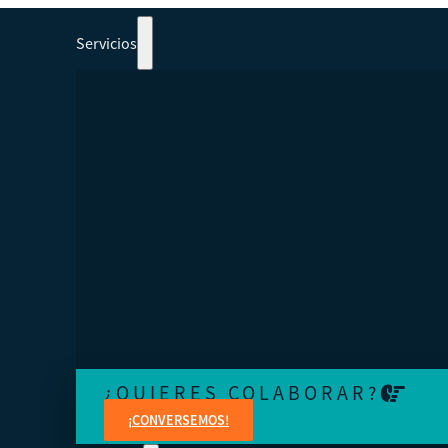
Servicios
PARTICIPAR EN CURSOS, TALLERES Y
SEMINARIOS WEB 100% ORIENTADOS A
COOPERATIVISMO.
Aprenda de expertos en temas jurídicos, administrativo
contables, financieros, de marketing y creación de cont
¿QUIERES COLABORAR?
¡CONVERSEMOS!