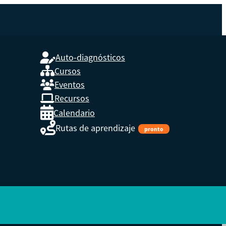
Auto-diagnósticos
Cursos
Eventos
L
Recursos
Calendario
Rutas de aprendizaje
pronto
s,
enidos.