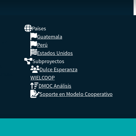
Países
Guatemala
UNA
Perú
Estados Unidos
Subproyectos
s,
Dulce Esperanza
enidos.
WIELCOOP
DMOC Análisis
Soporte en Modelo Cooperativo