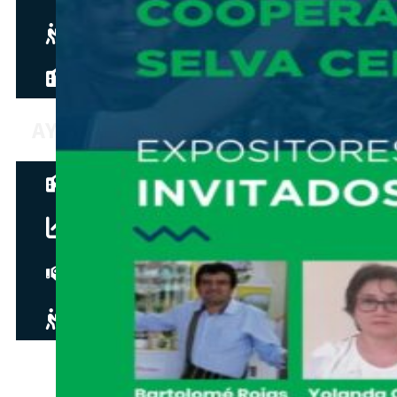
Hazte aliado
nuevo
Noticias
AYUDA
Tour guiado
Recursos para estudiantes
pronto
Guía del instructor
pronto
Contacto