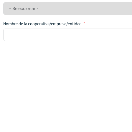
seleccionado
ningún
país
Nombre de la cooperativa/empresa/entidad