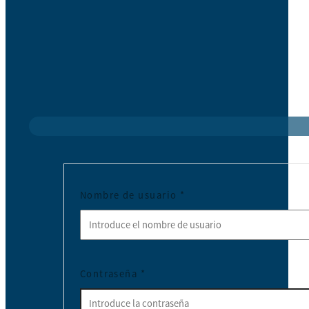
Nombre de usuario
*
Contraseña
*