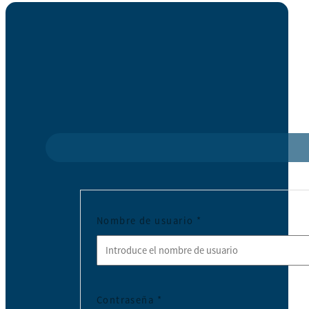
Nombre de usuario
*
Contraseña
*