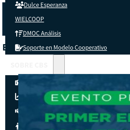
Dulce Esperanza
WIELCOOP
DMOC Análisis
ETIQUETA:
CONVERSATORIO
Soporte en Modelo Cooperativo
SOBRE CBS
Qué es CBS
Resultados clave
Testimonios
Instructores
pronto