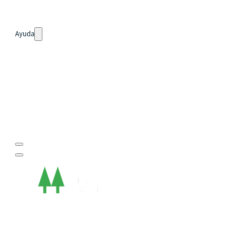
Noticias
Ayuda
Tour guiado
Recursos para estudiantes
pronto
Guía del instructor
pronto
Contacto