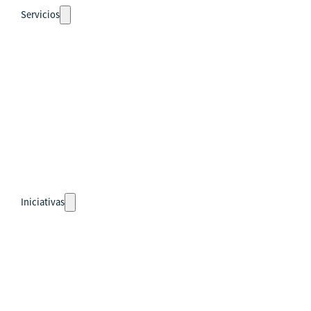
Servicios
Auto-diagnósticos
Cursos
Eventos
Recursos
Calendario
Rutas de aprendizaje
pronto
Iniciativas
Países
Guatemala
Perú