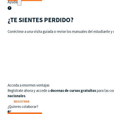
Ayuda
¿TE SIENTES PERDIDO?
Conéctese a una visita guiada o revise los manuales del estudiante y 
Tour guiado
Recursos para estudiantes
pronto
Guía del instructor
pronto
Contacto
Acceda a enormes ventajas
Regístrate ahora y accede a
docenas de cursos gratuitos
para las co
nacionales
.
REGISTRAR
¿Quieres colaborar?