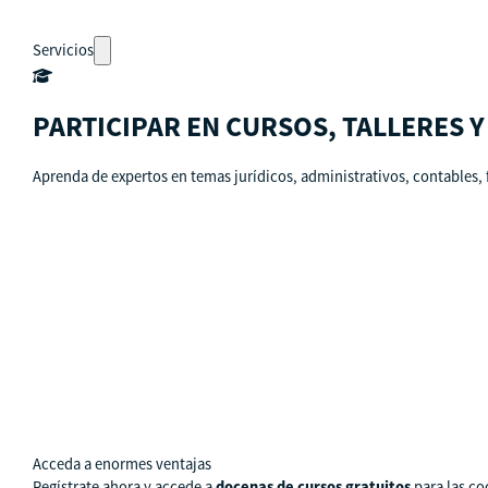
Servicios
PARTICIPAR EN CURSOS, TALLERES 
Aprenda de expertos en temas jurídicos, administrativos, contables, 
Auto-diagnósticos
Cursos
Eventos
Recursos
Calendario
Rutas de aprendizaje
pronto
Acceda a enormes ventajas
Regístrate ahora y accede a
docenas de cursos gratuitos
para las co