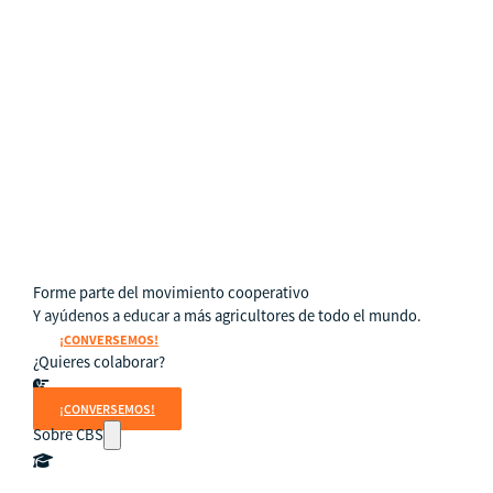
Subproyectos
Dulce Esperanza
WIELCOOP
DMOC Análisis
Feria DIME
ECO Cacao
Soporte en Modelo Cooperativo
Forme parte del movimiento cooperativo
Y ayúdenos a educar a más agricultores de todo el mundo.
¡CONVERSEMOS!
¿Quieres colaborar?
¡CONVERSEMOS!
Sobre CBS