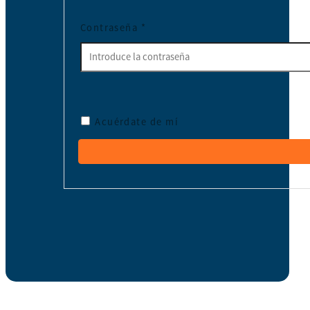
Contraseña
*
Acuérdate de mí