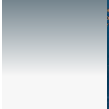
Hazte aliado
nuevo
Noticias
AYUDA
Tour guiado
Recursos para estudiantes
pronto
Guía del instructor
pronto
Contacto