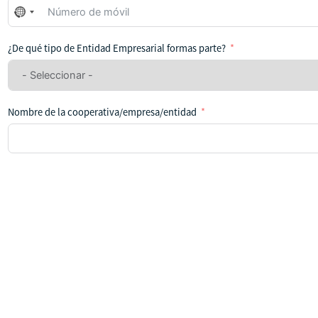
No
se
ha
¿De qué tipo de Entidad Empresarial formas parte?
seleccionado
ningún
país
Nombre de la cooperativa/empresa/entidad