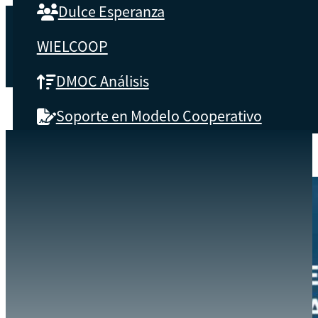
Dulce Esperanza
WIELCOOP
DMOC Análisis
Soporte en Modelo Cooperativo
SOBRE CBS
EVENTOS
HERRAMIENTAS DE GESTIÓN PARA LA MUJER COOPERATIVA
INICIO
Qué es CBS
Resultados clave
Testimonios
Instructores
pronto