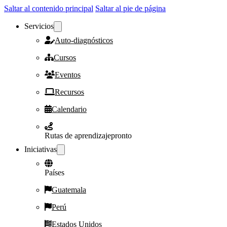
Saltar al contenido principal
Saltar al pie de página
Servicios
Auto-diagnósticos
Cursos
Eventos
Recursos
Calendario
Rutas de aprendizaje
pronto
Iniciativas
Países
Guatemala
Perú
Estados Unidos