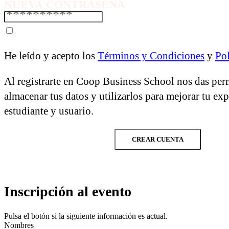
NUEVA CONTRASEÑA
He leído y acepto los
Términos y Condiciones
y
Pol
Al registrarte en Coop Business School nos das per
almacenar tus datos y utilizarlos para mejorar tu ex
estudiante y usuario.
CREAR CUENTA
Inscripción al evento
Pulsa el botón si la siguiente información es actual.
Nombres