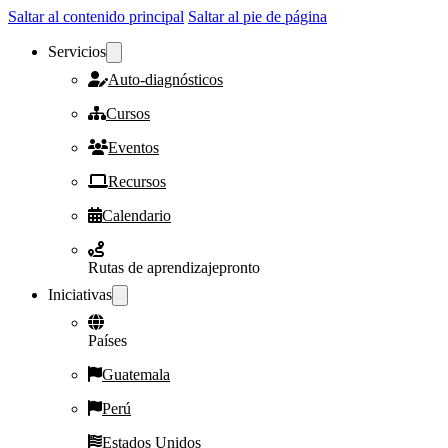
Saltar al contenido principal
Saltar al pie de página
Servicios
Auto-diagnósticos
Cursos
Eventos
Recursos
Calendario
Rutas de aprendizaje
pronto
Iniciativas
Países
Guatemala
Perú
Estados Unidos