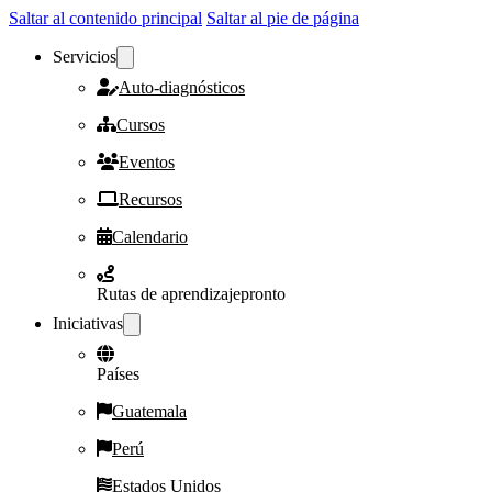
Saltar al contenido principal
Saltar al pie de página
Servicios
Auto-diagnósticos
Cursos
Eventos
Recursos
Calendario
Rutas de aprendizaje
pronto
Iniciativas
Países
Guatemala
Perú
Estados Unidos