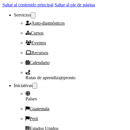
Saltar al contenido principal
Saltar al pie de página
Servicios
Auto-diagnósticos
Cursos
Eventos
Recursos
Calendario
Rutas de aprendizaje
pronto
Iniciativas
Países
Guatemala
Perú
Estados Unidos