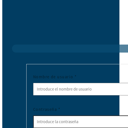
Nombre de usuario
*
Contraseña
*