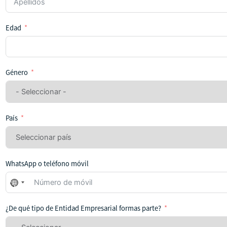
Edad
Género
País
WhatsApp o teléfono móvil
No
se
ha
¿De qué tipo de Entidad Empresarial formas parte?
seleccionado
ningún