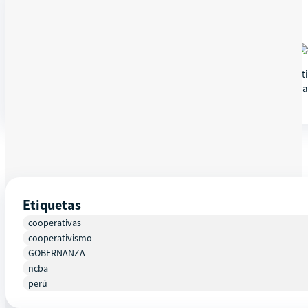
DETALLES
¡EL COOPERATIVISMO DESDE LA PERSPECTIVA DE LOS JÓVENES!
Una de las cosas que tiene que aportar la juventud al cooper
NCBA CLUSA, USAID y el Comité Regional de la Juventud de Cooperati
Etiquetas
cooperativas
cooperativismo
GOBERNANZA
ncba
perú