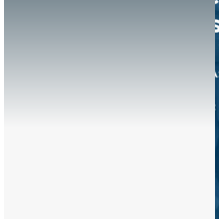
Hazte aliado
nuevo
Noticias
AYUDA
Tour guiado
Recursos para estudiantes
pronto
Guía del instructor
pronto
Contacto