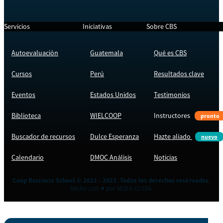
Servicios
Iniciativas
Sobre CBS
Autoevaluación
Guatemala
Qué es CBS
Cursos
Perú
Resultados clave
Eventos
Estados Unidos
Testimonios
Biblioteca
WIELCOOP
Instructores
pronto
Buscador de recursos
Dulce Esperanza
Hazte aliado
nuevo
Calendario
DMOC Análisis
Noticias
Coop Business School © 2021 - 2023. Todos los derechos reservados.
Hecho con ♥ por NCBA CLUSA.