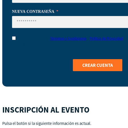
se
ha
NUEVA CONTRASEÑA
seleccionado
ningún
país
He leído y acepto los
Términos y Condiciones
y
Política de Privacidad
Al registrarte en Coop Business School nos das permiso para almacenar 
mejorar tu experiencia como estudiante y usuario.
CREAR CUENTA
INSCRIPCIÓN AL EVENTO
Pulsa el botón si la siguiente información es actual.