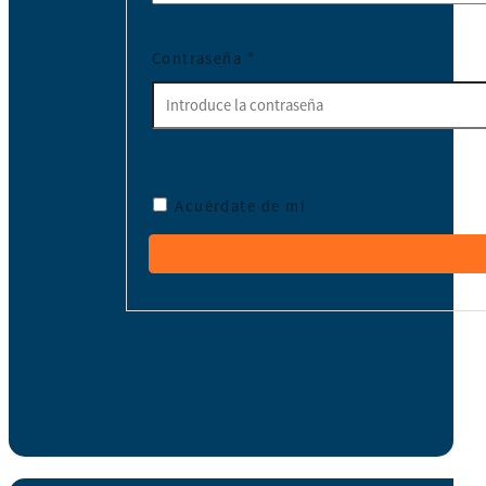
Contraseña
*
Acuérdate de mí