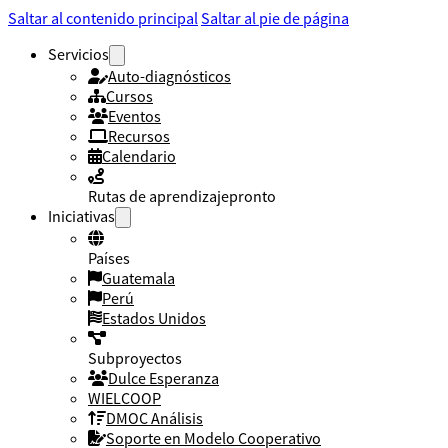
Saltar al contenido principal
Saltar al pie de página
Servicios
Auto-diagnósticos
Cursos
Eventos
Recursos
Calendario
Rutas de aprendizaje
pronto
Iniciativas
Países
Guatemala
Perú
Estados Unidos
Subproyectos
Dulce Esperanza
WIELCOOP
DMOC Análisis
Soporte en Modelo Cooperativo