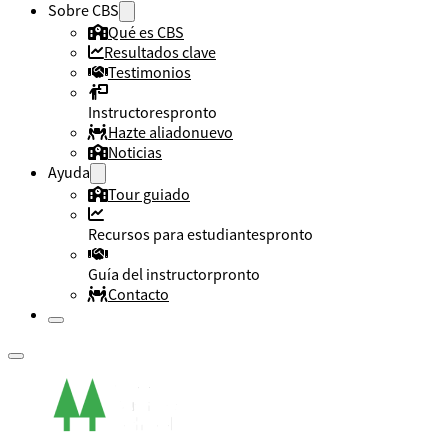
Sobre CBS
Qué es CBS
Resultados clave
Testimonios
Instructores
pronto
Hazte aliado
nuevo
Noticias
Ayuda
Tour guiado
Recursos para estudiantes
pronto
Guía del instructor
pronto
Contacto