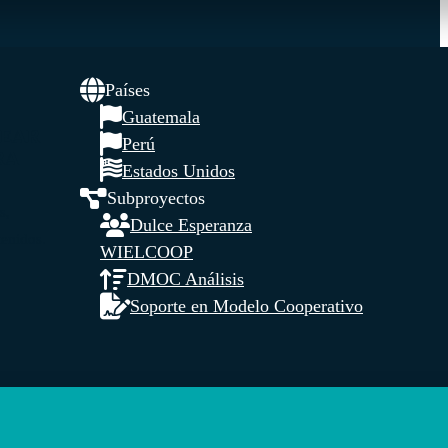
Países
Guatemala
REAR
Perú
RA
Estados Unidos
Subproyectos
s,
Dulce Esperanza
tenidos.
WIELCOOP
DMOC Análisis
Soporte en Modelo Cooperativo