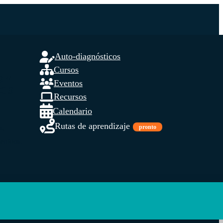
Auto-diagnósticos
Cursos
S Y
Eventos
DOS
Recursos
Calendario
Rutas de aprendizaje
pronto
s,
tenidos.