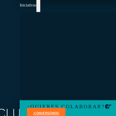
Iniciativas
COLABOREMOS Y AYUDEMOS A C
UNA ECONOMÍA MÁS INTEGRADO
Aprenda de expertos en temas jurídicos, administrativo
contables, financieros, de marketing y creación de con
¿QUIERES COLABORAR?
¡CONVERSEMOS!