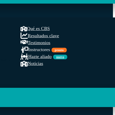
Qué es CBS
Resultados clave
 DE
Testimonios
Instructores
pronto
Hazte aliado
nuevo
ceder a
Noticias