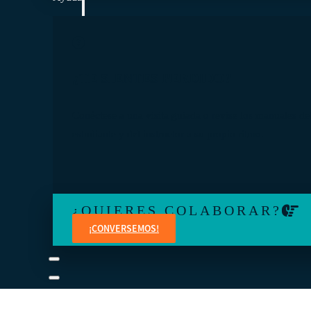
¿TE SIENTES PERDIDO?
Conéctese a una visita guiada o revise los manuales de
estudiante y del instructor a su propio ritmo.
¿QUIERES COLABORAR?
¡CONVERSEMOS!