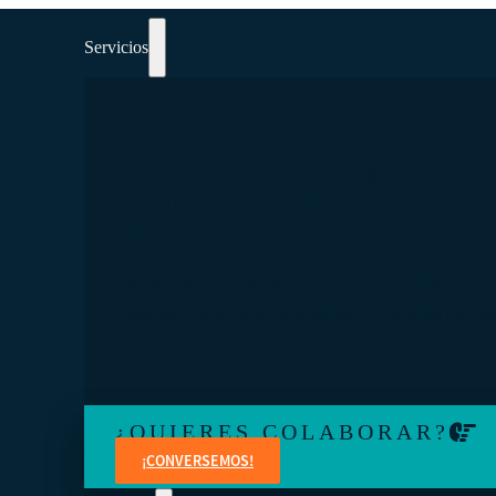
Servicios
PARTICIPAR EN CURSOS, TALLERE
SEMINARIOS WEB 100% ORIENTA
AL COOPERATIVISMO.
Aprenda de expertos en temas jurídicos, administrativo
contables, financieros, de marketing y creación de con
¿QUIERES COLABORAR?
¡CONVERSEMOS!