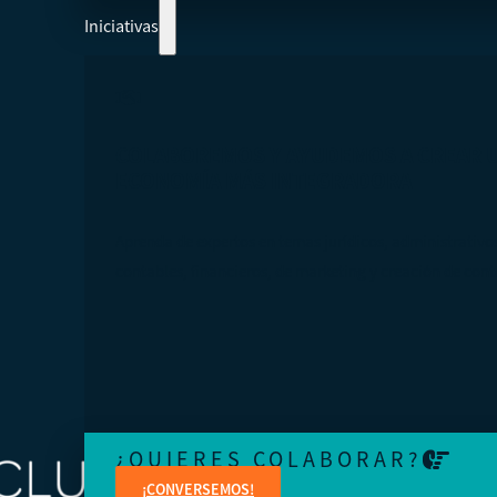
Iniciativas
COLABOREMOS Y AYUDEMOS A CREAR 
ECONOMÍA MÁS INTEGRADORA
Aprenda de expertos en temas jurídicos, administrativo
contables, financieros, de marketing y creación de cont
¿QUIERES COLABORAR?
¡CONVERSEMOS!