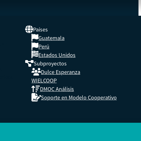
Países
Guatemala
UNA
Perú
Estados Unidos
Subproyectos
s,
Dulce Esperanza
enidos.
WIELCOOP
DMOC Análisis
Soporte en Modelo Cooperativo