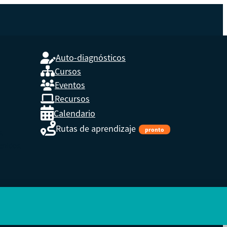
Auto-diagnósticos
Cursos
Eventos
L
Recursos
Calendario
Rutas de aprendizaje
pronto
s,
enidos.