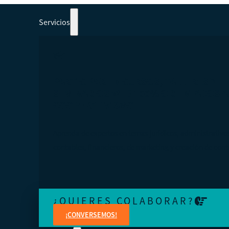
Servicios
PARTICIPAR EN CURSOS, TALLERES Y
SEMINARIOS WEB 100% ORIENTADOS A
COOPERATIVISMO.
Aprenda de expertos en temas jurídicos, administrativo
contables, financieros, de marketing y creación de cont
¿QUIERES COLABORAR?
¡CONVERSEMOS!