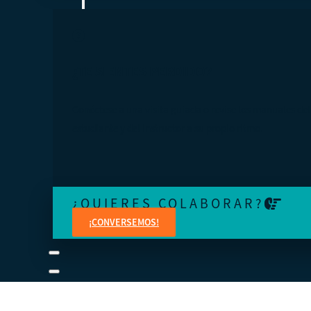
¿TE SIENTES PERDIDO?
Conéctese a una visita guiada o revise los manuales del
estudiante y del instructor a su propio ritmo.
¿QUIERES COLABORAR?
¡CONVERSEMOS!