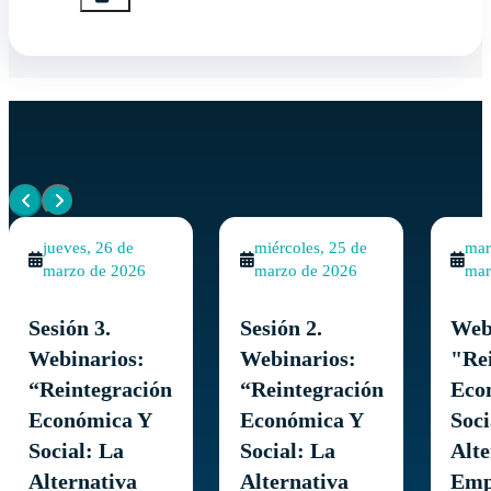
Eventos similares
Ver todos los eventos
jueves, 26 de
miércoles, 25 de
mar
marzo de 2026
marzo de 2026
mar
Sesión 3.
Sesión 2.
Web
Webinarios:
Webinarios:
"Re
“Reintegración
“Reintegración
Eco
Económica Y
Económica Y
Soci
Social: La
Social: La
Alte
Alternativa
Alternativa
Emp