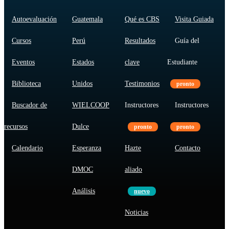
Autoevaluación
Guatemala
Qué es CBS
Visita Guiada
Cursos
Perú
Resultados
Guía del
Eventos
Estados
clave
Estudiante
Biblioteca
Unidos
Testimonios
pronto
Buscador de
WIELCOOP
Instructores
Instructores
recursos
Dulce
pronto
pronto
Calendario
Esperanza
Hazte
Contacto
DMOC
aliado
Análisis
nuevo
Noticias