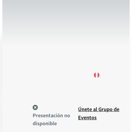
Organizado
15 de
En
por NCBA
Inspírate,
marzo
línea
Regístrate
CLUSA
de
aprende y
para ver
2022
crece con
17:00
Amage
Coffee
Recursos
Únete al Grupo de
Presentación no
Eventos
disponible