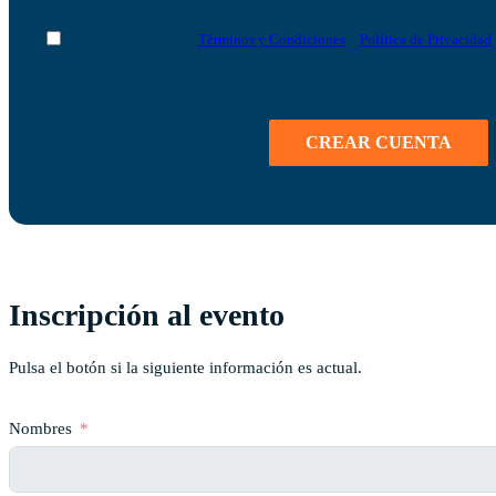
He leído y acepto los
Términos y Condiciones
y
Política de Privacidad
Al registrarte en Coop Business School nos das permiso para almacenar t
tu experiencia como estudiante y usuario.
CREAR CUENTA
Inscripción al evento
Pulsa el botón si la siguiente información es actual.
Nombres