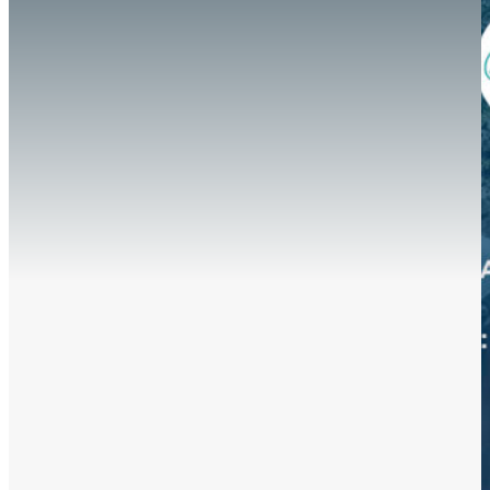
Hazte aliado
nuevo
Noticias
AYUDA
Tour guiado
Recursos para estudiantes
pronto
Guía del instructor
pronto
Contacto