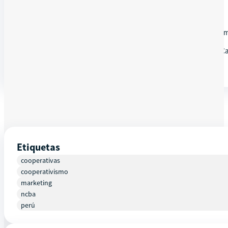
¡Seguimos aprendiendo, inspirándonos y creciendo!
Amigo cooperativista este Martes 29 de marzo a las 5pm estar
Astrid Ventocilla es la coordinadora de marketing y ventas de 
por mucho más tiempo y así tengan ventas consecutivas
Etiquetas
cooperativas
cooperativismo
marketing
ncba
perú