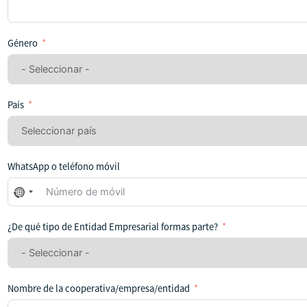
Género
País
WhatsApp o teléfono móvil
No
se
ha
¿De qué tipo de Entidad Empresarial formas parte?
seleccionado
ningún
país
Nombre de la cooperativa/empresa/entidad