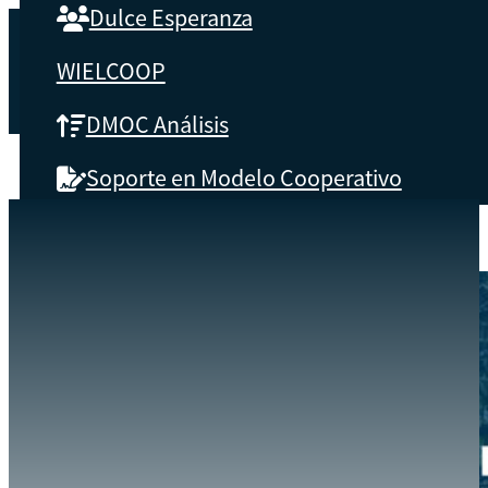
Dulce Esperanza
WIELCOOP
DMOC Análisis
Soporte en Modelo Cooperativo
SOBRE CBS
EVENTOS
INSPÍRATE, APRENDE Y CRECE CON CAFÉ COMPADRE
INICIO
Qué es CBS
Resultados clave
Testimonios
Instructores
pronto