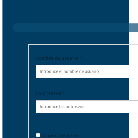
Nombre de usuario
*
Contraseña
*
Acuérdate de mí