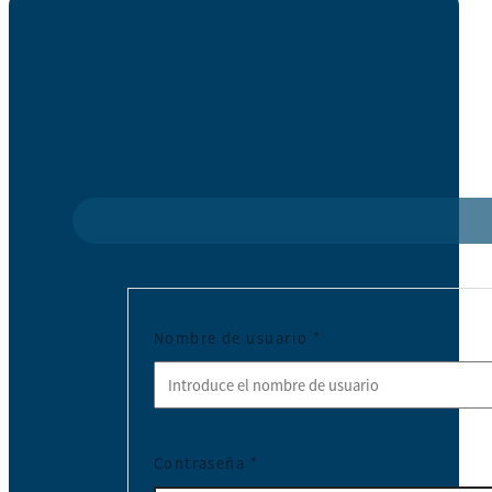
Nombre de usuario
*
Contraseña
*