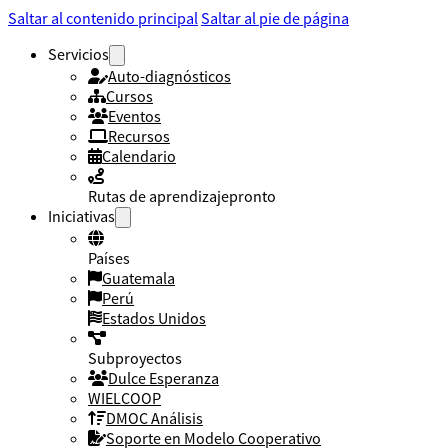
Saltar al contenido principal
Saltar al pie de página
Servicios
Auto-diagnósticos
Cursos
Eventos
Recursos
Calendario
Rutas de aprendizaje
pronto
Iniciativas
Países
Guatemala
Perú
Estados Unidos
Subproyectos
Dulce Esperanza
WIELCOOP
DMOC Análisis
Soporte en Modelo Cooperativo