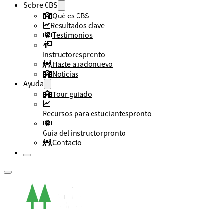
Sobre CBS
Qué es CBS
Resultados clave
Testimonios
Instructores
pronto
Hazte aliado
nuevo
Noticias
Ayuda
Tour guiado
Recursos para estudiantes
pronto
Guía del instructor
pronto
Contacto