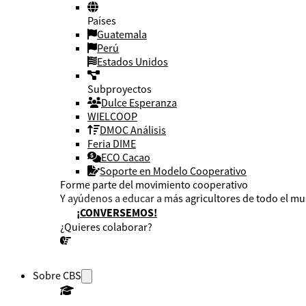
Países
Guatemala
Perú
Estados Unidos
Subproyectos
Dulce Esperanza
WIELCOOP
DMOC Análisis
Feria DIME
ECO Cacao
Soporte en Modelo Cooperativo
Forme parte del movimiento cooperativo
Y ayúdenos a educar a más agricultores de todo el m
¡CONVERSEMOS!
¿Quieres colaborar?
¡CONVERSEMOS!
Sobre CBS