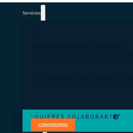
Servicios
PARTICIPAR EN CURSOS, TALLERES Y
SEMINARIOS WEB 100% ORIENTADOS A
COOPERATIVISMO.
Aprenda de expertos en temas jurídicos, administrativo
contables, financieros, de marketing y creación de cont
¿QUIERES COLABORAR?
¡CONVERSEMOS!