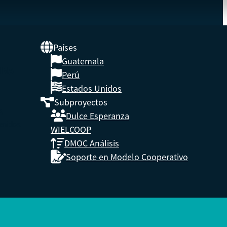
Países
Guatemala
UNA
Perú
Estados Unidos
Subproyectos
s,
Dulce Esperanza
enidos.
WIELCOOP
DMOC Análisis
Soporte en Modelo Cooperativo