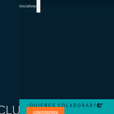
Iniciativas
COLABOREMOS Y AYUDEMOS A CREAR 
ECONOMÍA MÁS INTEGRADORA
Aprenda de expertos en temas jurídicos, administrativo
contables, financieros, de marketing y creación de cont
¿QUIERES COLABORAR?
¡CONVERSEMOS!