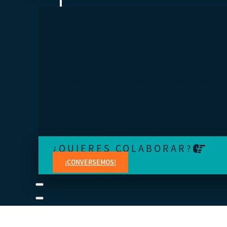
¿TE SIENTES PERDIDO?
Conéctese a una visita guiada o revise los manuales del
estudiante y del instructor a su propio ritmo.
¿QUIERES COLABORAR?
¡CONVERSEMOS!