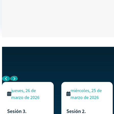
Memoria de Labores.
¡No faltes, te esperamos!
EVENTOS SIMILARES
Ver todos los eventos
jueves, 26 de
miércoles, 25 de
marzo de 2026
marzo de 2026
Sesión 3.
Sesión 2.