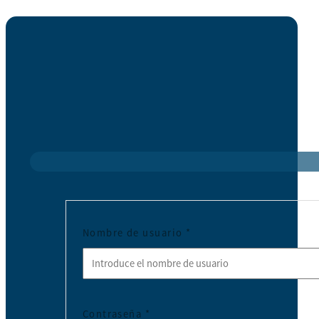
Nombre de usuario
*
Contraseña
*