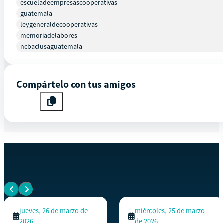
escueladeempresascooperativas
guatemala
leygeneraldecooperativas
memoriadelabores
ncbaclusaguatemala
Compártelo con tus amigos
EVENTOS SIMILARES
Ver todos los eventos
jueves, 26 de marzo de
miércoles, 25 de marzo
2026
de 2026