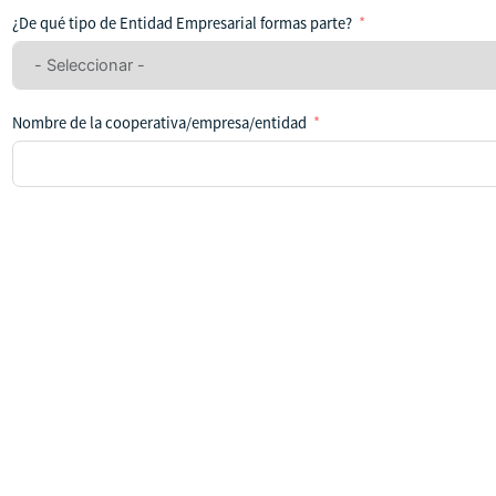
ha
¿De qué tipo de Entidad Empresarial formas parte?
seleccionado
ningún
país
Nombre de la cooperativa/empresa/entidad