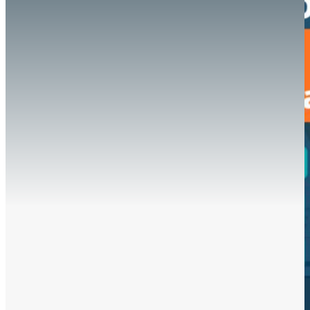
Hazte aliado
nuevo
Noticias
AYUDA
Tour guiado
Recursos para estudiantes
pronto
Guía del instructor
pronto
Contacto