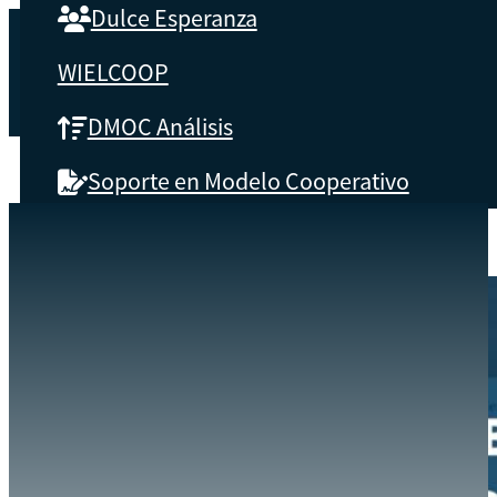
Dulce Esperanza
WIELCOOP
DMOC Análisis
Soporte en Modelo Cooperativo
SOBRE CBS
EVENTOS
CUMPLIMIENTO DE OBLIGACIONES ANUALES DE LAS COOPERATIV
INICIO
Qué es CBS
Resultados clave
Testimonios
Instructores
pronto