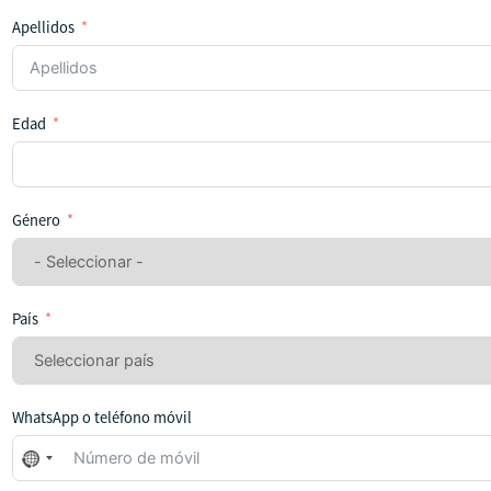
Apellidos
Edad
Género
País
WhatsApp o teléfono móvil
No
se