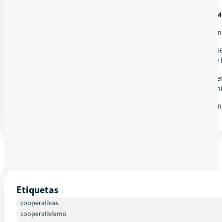
Obligaciones Anuales de Las Cooperativas: Presentación de La 
En este Webinar, estaremos haciendo una revisión de la información
También desarrollaremos los pasos de verificación de quórum, prese
la asamblea a las actas correspondientes, durante la celebración de
Culminando con el punto central del taller: La elaboración de La Me
General de Cooperativas (INGECOP) y la Superintendencia de Administ
No faltes, te esperamos y te invitamos a pertenecer a nuestra comun
Etiquetas
cooperativas
cooperativismo