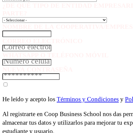
¿DE QUÉ TIPO DE ENTIDAD EMPRESAR
PARTE?
NOMBRE DE LA COOPERATIVA/EMPRES
CORREO ELECTRÓNICO
WHATSAPP O TELÉFONO MÓVIL
NUEVA CONTRASEÑA
He leído y acepto los
Términos y Condiciones
y
Pol
Al registrarte en Coop Business School nos das per
almacenar tus datos y utilizarlos para mejorar tu ex
estudiante y usuario.