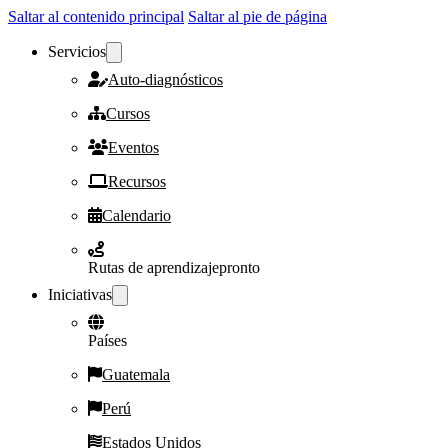
Saltar al contenido principal
Saltar al pie de página
Servicios
Auto-diagnósticos
Cursos
Eventos
Recursos
Calendario
Rutas de aprendizaje
pronto
Iniciativas
Países
Guatemala
Perú
Estados Unidos