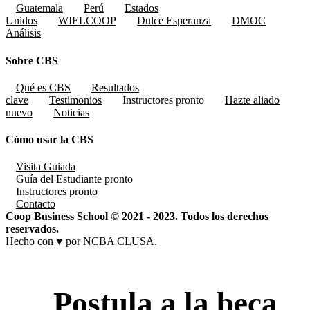
Guatemala
Perú
Estados
Unidos
WIELCOOP
Dulce Esperanza
DMOC
Análisis
Sobre CBS
Qué es CBS
Resultados
clave
Testimonios
Instructores
pronto
Hazte aliado
nuevo
Noticias
Cómo usar la CBS
Visita Guiada
Guía del Estudiante
pronto
Instructores
pronto
Contacto
Coop Business School © 2021 - 2023. Todos los derechos
reservados.
Hecho con ♥ por NCBA CLUSA.
Postula a la beca