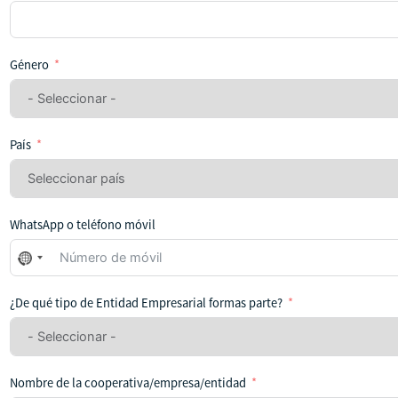
Género
País
WhatsApp o teléfono móvil
No
se
ha
¿De qué tipo de Entidad Empresarial formas parte?
seleccionado
ningún
país
Nombre de la cooperativa/empresa/entidad