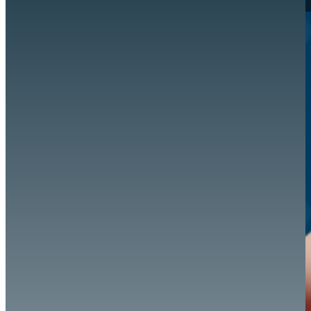
Hazte aliado
nuevo
Noticias
AYUDA
Tour guiado
Recursos para estudiantes
pronto
Guía del instructor
pronto
Contacto