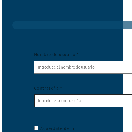
Nombre de usuario
*
Contraseña
*
Acuérdate de mí