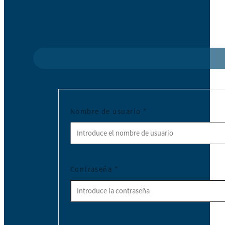
Nombre de usuario
*
Contraseña
*