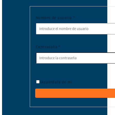
Nombre de usuario
*
Contraseña
*
Acuérdate de mí