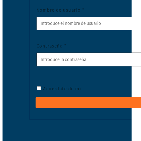
Nombre de usuario
*
Contraseña
*
Acuérdate de mí