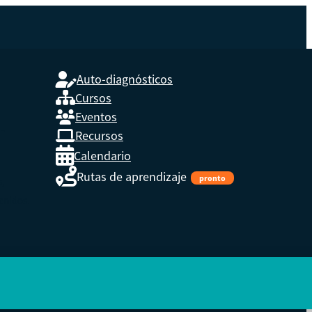
Auto-diagnósticos
Cursos
Eventos
L
Recursos
Calendario
Rutas de aprendizaje
pronto
s,
enidos.