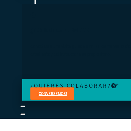
¿TE SIENTES PERDIDO?
Conéctese a una visita guiada o revise los manuales del
estudiante y del instructor a su propio ritmo.
¿QUIERES COLABORAR?
¡CONVERSEMOS!