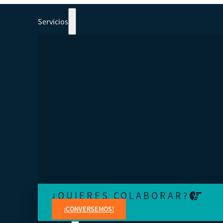
Servicios
PARTICIPAR EN CURSOS, TALLERES Y
SEMINARIOS WEB 100% ORIENTADOS A
COOPERATIVISMO.
Aprenda de expertos en temas jurídicos, administrativo
contables, financieros, de marketing y creación de cont
¿QUIERES COLABORAR?
¡CONVERSEMOS!