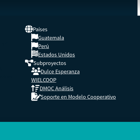
Países
Guatemala
UNA
Perú
Estados Unidos
Subproyectos
s,
Dulce Esperanza
enidos.
WIELCOOP
DMOC Análisis
Soporte en Modelo Cooperativo