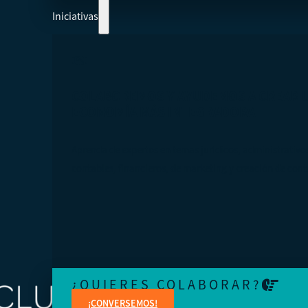
Iniciativas
COLABOREMOS Y AYUDEMOS A CREAR 
ECONOMÍA MÁS INTEGRADORA
Aprenda de expertos en temas jurídicos, administrativo
contables, financieros, de marketing y creación de cont
¿QUIERES COLABORAR?
¡CONVERSEMOS!