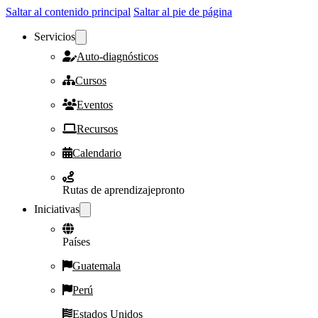
Saltar al contenido principal
Saltar al pie de página
Servicios
Auto-diagnósticos
Cursos
Eventos
Recursos
Calendario
Rutas de aprendizaje
pronto
Iniciativas
Países
Guatemala
Perú
Estados Unidos