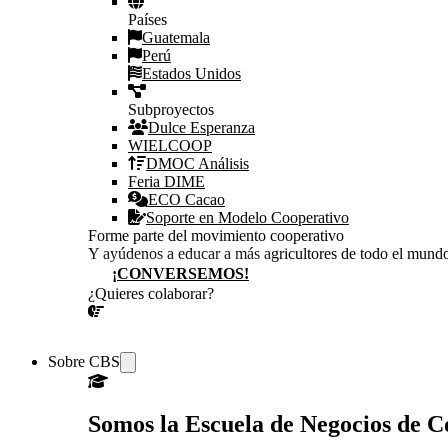
Países
Guatemala
Perú
Estados Unidos
Subproyectos
Dulce Esperanza
WIELCOOP
DMOC Análisis
Feria DIME
ECO Cacao
Soporte en Modelo Cooperativo
Forme parte del movimiento cooperativo
Y ayúdenos a educar a más agricultores de todo el mund
¡CONVERSEMOS!
¿Quieres colaborar?
¡CONVERSEMOS!
Sobre CBS
Somos la Escuela de Negocios de 