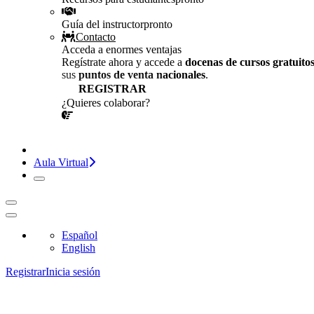
Guía del instructor
pronto
Contacto
Acceda a enormes ventajas
Regístrate ahora y accede a
docenas de cursos gratuito
sus
puntos de venta nacionales
.
REGISTRAR
¿Quieres colaborar?
¡CONVERSEMOS!
Aula Virtual
Español
English
Registrar
Inicia sesión