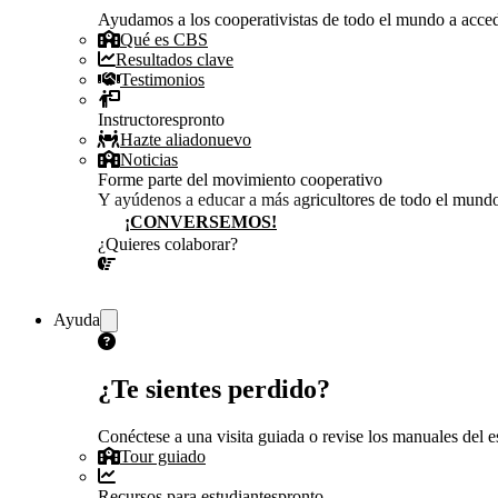
Ayudamos a los cooperativistas de todo el mundo a accede
Qué es CBS
Resultados clave
Testimonios
Instructores
pronto
Hazte aliado
nuevo
Noticias
Forme parte del movimiento cooperativo
Y ayúdenos a educar a más agricultores de todo el mund
¡CONVERSEMOS!
¿Quieres colaborar?
¡CONVERSEMOS!
Ayuda
¿Te sientes perdido?
Conéctese a una visita guiada o revise los manuales del es
Tour guiado
Recursos para estudiantes
pronto