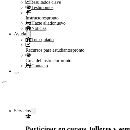
Resultados clave
Testimonios
Instructores
pronto
Hazte aliado
nuevo
Noticias
Ayuda
Tour guiado
Recursos para estudiantes
pronto
Guía del instructor
pronto
Contacto
Servicios
Participar en cursos, talleres y s