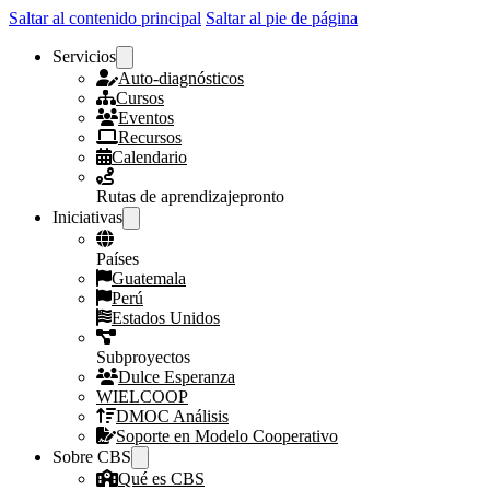
Saltar al contenido principal
Saltar al pie de página
Servicios
Auto-diagnósticos
Cursos
Eventos
Recursos
Calendario
Rutas de aprendizaje
pronto
Iniciativas
Países
Guatemala
Perú
Estados Unidos
Subproyectos
Dulce Esperanza
WIELCOOP
DMOC Análisis
Soporte en Modelo Cooperativo
Sobre CBS
Qué es CBS