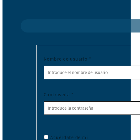
Nombre de usuario
*
Contraseña
*
Acuérdate de mí