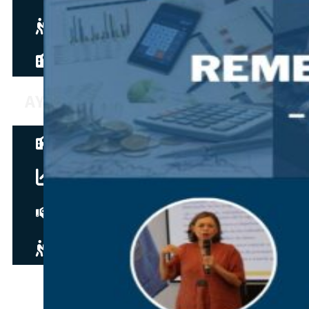
Hazte aliado
nuevo
Noticias
AYUDA
Tour guiado
Recursos para estudiantes
pronto
Guía del instructor
pronto
Contacto