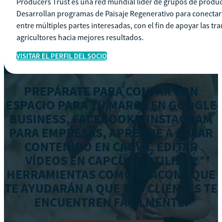
Producers Trust es una red mundial líder de grupos de produc
Desarrollan programas de Paisaje Regenerativo para conectar
entre múltiples partes interesadas, con el fin de apoyar las tra
agricultores hacia mejores resultados.
VISITAR EL PERFIL DEL SOCIO
PREPÁRATE PARA CONTAR CON
ESPACIO PARA TU MARCA EN GOOGLE
BUSINESS, FACEBOOK E INSTAGRAM
PARA EMPRESAS, APRENDE A CREAR
CONTENIDO EN CANVA, EDITAR
VÍDEOS EN CAPCUT Y UTILIZAR
HERRAMIENTAS COMO BEACONS QUE
TE AYUDARÁN A QUE TUS CLIENTES TE
ENCUENTREN FÁCILMENTE.