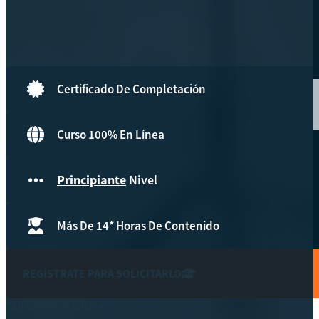
Hazte aliado
nuevo
Noticias
Certificado De Completación
AYUDA
Curso 100% En Línea
Tour guiado
Recursos para estudiantes
Principiante
Nivel
pronto
Guía del instructor
pronto
Más De 14* Horas De Contenido
Contacto
REGÍSTRATE PARA SOLICITARLO
* En horario de oficina.