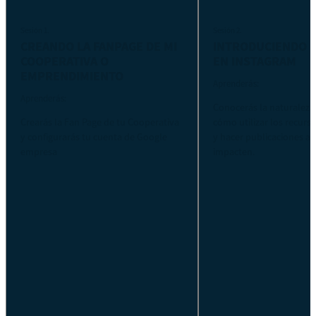
Sesión 1.
Sesión 2.
CREANDO LA FANPAGE DE MI
INTRODUCIENDO 
COOPERATIVA O
EN INSTAGRAM
EMPRENDIMIENTO
Aprenderás:
Aprenderás:
Conocerás la naturaleza
Crearás la Fan Page de tu Cooperativa
cómo utilizar los recurs
y configurarás tu cuenta de Google
y hacer publicaciones at
empresa
impacten.