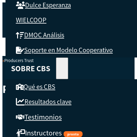
Dulce Esperanza
WIELCOOP
DMOC Análisis
Soporte en Modelo Cooperativo
Producers Trust
Inicio
SOBRE CBS
Qué es CBS
Producers Trust
Resultados clave
Testimonios
Instructores
pronto