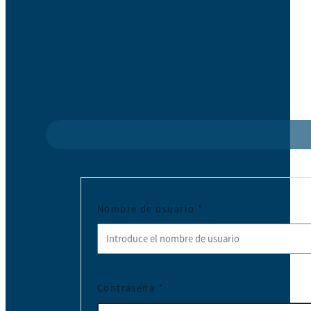
Nombre de usuario
*
Contraseña
*