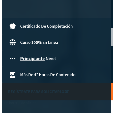
Hazte aliado
nuevo
Noticias
Certificado De Completación
AYUDA
Curso 100% En Línea
Tour guiado
Principiante
Nivel
Recursos para estudiantes
pronto
Más De 4* Horas De Contenido
Guía del instructor
pronto
Contacto
REGÍSTRATE PARA SOLICITARLO
* En horario de oficina.