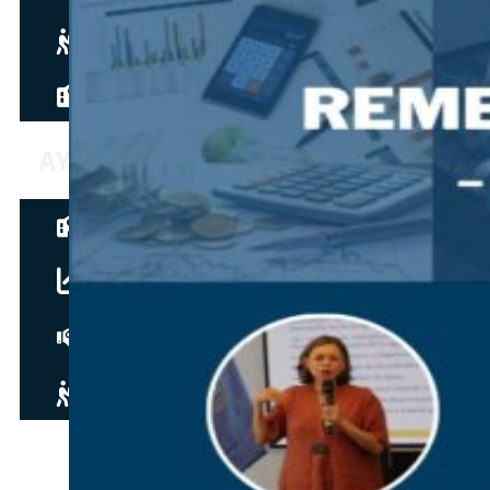
Hazte aliado
nuevo
Noticias
AYUDA
Tour guiado
Recursos para estudiantes
pronto
Guía del instructor
pronto
Contacto