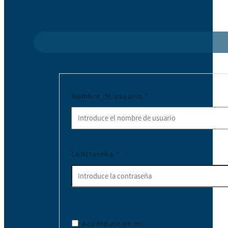
Nombre de usuario
*
Contraseña
*
Acuérdate de mí