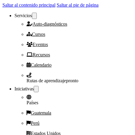
Saltar al contenido principal
Saltar al pie de página
Servicios
Auto-diagnósticos
Cursos
Eventos
Recursos
Calendario
Rutas de aprendizaje
pronto
Iniciativas
Países
Guatemala
Perú
Estados Unidos