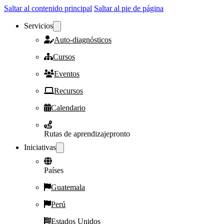
Saltar al contenido principal
Saltar al pie de página
Servicios
Auto-diagnósticos
Cursos
Eventos
Recursos
Calendario
Rutas de aprendizaje
pronto
Iniciativas
Países
Guatemala
Perú
Estados Unidos