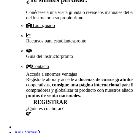
Conéctese a una visita guiada o revise los manuales del e
del instructor a su propio ritmo.
Tour guiado
Recursos para estudiantes
pronto
Guía del instructor
pronto
Contacto
Acceda a enormes ventajas
Regístrate ahora y accede a
docenas de cursos gratuito
cooperativas,
consigue una página internacional
para l
compradores y globalizar tu producto con nuestros aliado
puntos de venta nacionales
.
REGISTRAR
¿Quieres colaborar?
¡CONVERSEMOS!
Aula Virtual