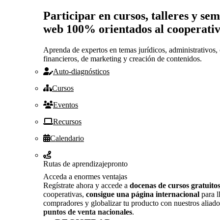
Participar en cursos, talleres y se
web 100% orientados al cooperati
Aprenda de expertos en temas jurídicos, administrativos, 
financieros, de marketing y creación de contenidos.
Auto-diagnósticos
Cursos
Eventos
Recursos
Calendario
Rutas de aprendizaje
pronto
Acceda a enormes ventajas
Regístrate ahora y accede a
docenas de cursos gratuito
cooperativas,
consigue una página internacional
para l
compradores y globalizar tu producto con nuestros aliado
puntos de venta nacionales
.