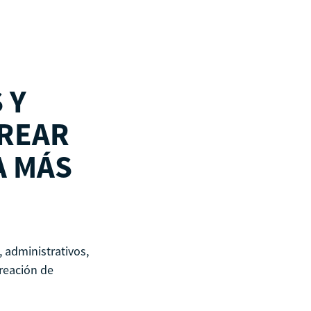
Países
Guatemala
 Y
Perú
REAR
Estados Unidos
A MÁS
Subproyectos
Dulce Esperanza
WIELCOOP
DMOC Análisis
Feria DIME
 administrativos,
ECO Cacao
creación de
Soporte en Modelo Cooperativo