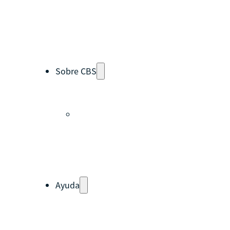
Subproyectos
Dulce Esperanza
WIELCOOP
DMOC Análisis
Soporte en Modelo Cooperativo
Sobre CBS
Qué es CBS
Resultados clave
Testimonios
Instructores
pronto
Hazte aliado
nuevo
Noticias
Ayuda
Tour guiado
Recursos para estudiantes
pronto