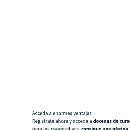
Acceda a enormes ventajas
Regístrate ahora y accede a
docenas de curs
para las cooperativas,
consigue una página