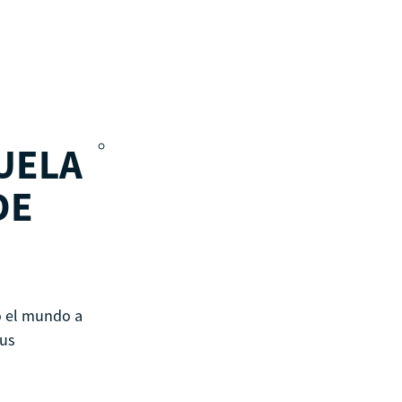
Qué es CBS
Resultados clave
Testimonios
UELA
DE
Instructores
pronto
Hazte aliado
nuevo
Noticias
o el mundo a
sus