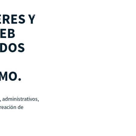
Recursos
ERES Y
Calendario
EB
Rutas de aprendizaje
pronto
ADOS
MO.
 administrativos,
creación de