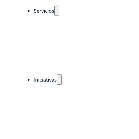
Servicios
Auto-diagnósticos
Cursos
Eventos
Recursos
Calendario
Rutas de aprendizaje
pronto
Iniciativas
Países
Guatemala
Perú
Estados Unidos