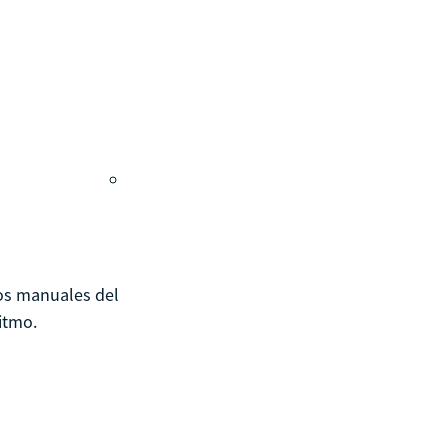
Tour guiado
Recursos para estudiantes
pronto
Guía del instructor
pronto
Contacto
los manuales del
ritmo.