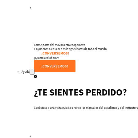
Testimonios
Instructores
pronto
Hazte aliado
nuevo
Noticias
Forme parte del movimiento cooperativo
Y ayúdenos a educar a más agricultores de todo el mundo.
¡CONVERSEMOS!
¿Quieres colaborar?
¡CONVERSEMOS!
Ayuda
¿TE SIENTES PERDIDO?
Conéctese a una visita guiada o revise los manuales del estudiante y del instructor a
Tour guiado
Recursos para estudiantes
pronto