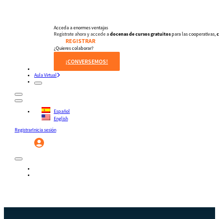
Guía del instructor
pronto
Contacto
Acceda a enormes ventajas
Regístrate ahora y accede a
docenas de cursos gratuitos
para las cooperativas,
c
REGISTRAR
¿Quieres colaborar?
¡CONVERSEMOS!
Aula Virtual
Español
English
Registrar
Inicia sesión
Registrar
Inicia sesión