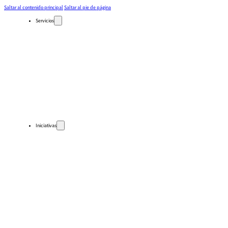
Saltar al contenido principal
Saltar al pie de página
Servicios
Auto-diagnósticos
Cursos
Eventos
Recursos
Calendario
Rutas de aprendizaje
pronto
Iniciativas
Países
Guatemala
Perú
Estados Unidos
Subproyectos
Dulce Esperanza