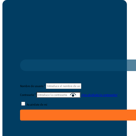
Nombre de usuario
*
Contraseña
*
¿Has olvidado la contraseña?
Acuérdate de mí