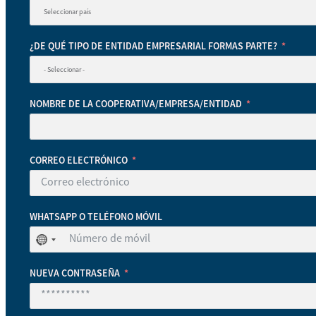
¿DE QUÉ TIPO DE ENTIDAD EMPRESARIAL FORMAS PARTE?
NOMBRE DE LA COOPERATIVA/EMPRESA/ENTIDAD
CORREO ELECTRÓNICO
WHATSAPP O TELÉFONO MÓVIL
No
se
ha
seleccionado
NUEVA CONTRASEÑA
ningún
país