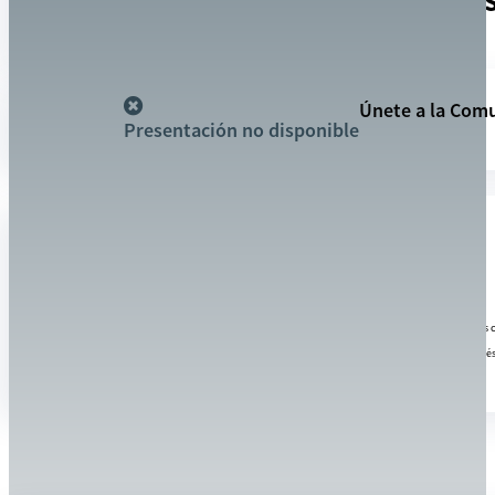
HISTÓRICAMENTE DESATENDIDO
Recursos
Únete a la Comu
Presentación no disponible
DETALLES
¿Es usted un desarrollador cooperativo, un centro de desarrollo u otro grupo interesado en utilizar la
En asociación con el Departamento de Agricultura de los Estados Unidos (USDA, por sus siglas en inglé
ganaderos y ganaderos históricamente desatendidos.