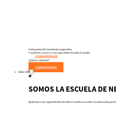
Dulce Esperanza
WIELCOOP
DMOC Análisis
Feria DIME
ECO Cacao
Soporte en Modelo Cooperativo
Forme parte del movimiento cooperativo
Y ayúdenos a educar a más agricultores de todo el mundo.
¡CONVERSEMOS!
¿Quieres colaborar?
¡CONVERSEMOS!
Sobre CBS
SOMOS LA ESCUELA DE N
Ayudamos a los cooperativistas de todo el mundo a acceder a la educación para for
Qué es CBS
Resultados clave